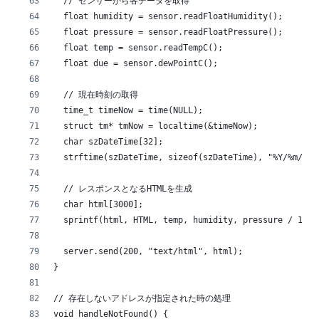
  // センサーから各データを取得
  float humidity = sensor.readFloatHumidity();
  float pressure = sensor.readFloatPressure();
  float temp = sensor.readTempC();
  float due = sensor.dewPointC();
  // 現在時刻の取得
  time_t timeNow = time(NULL);
  struct tm* tmNow = localtime(&timeNow);
  char szDateTime[32];
  strftime(szDateTime, sizeof(szDateTime), "%Y/%m/%d 
  // レスポンスとなるHTMLを生成
  char html[3000];
  sprintf(html, HTML, temp, humidity, pressure / 100,
  server.send(200, "text/html", html);
}
// 存在しないアドレスが指定された時の処理
void handleNotFound() {