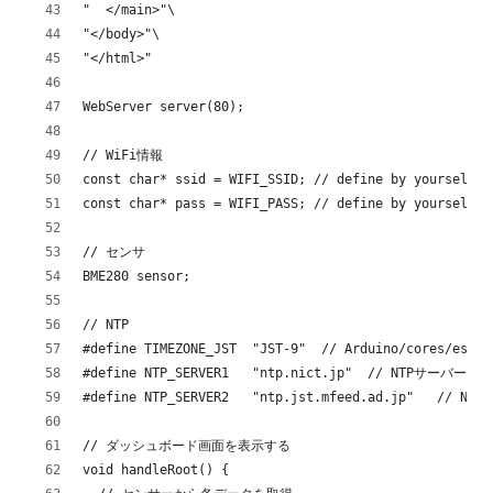
"  </main>"\
"</body>"\
"</html>"
WebServer server(80);
// WiFi情報
const char* ssid = WIFI_SSID; // define by yourself
const char* pass = WIFI_PASS; // define by yourself
// センサ
BME280 sensor;
// NTP
#define TIMEZONE_JST  "JST-9"  // Arduino/cores/esp82
#define NTP_SERVER1   "ntp.nict.jp"  // NTPサーバー
#define NTP_SERVER2   "ntp.jst.mfeed.ad.jp"   // N
// ダッシュボード画面を表示する
void handleRoot() {