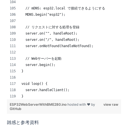
  // mDNS: esp32.local で接続できるようにする
  MDNS.begin("esp32");
  // リクエストに対する処理を登録
  server.on("", handleRoot);
  server.on("/", handleRoot);
  server.onNotFound(handleNotFound);
  // Webサーバーを起動
  server.begin();
}
void loop() {
  server.handleClient();
}
ESP32WebServerWithBME280.ino
hosted with ❤ by
view raw
GitHub
雑感と参考資料