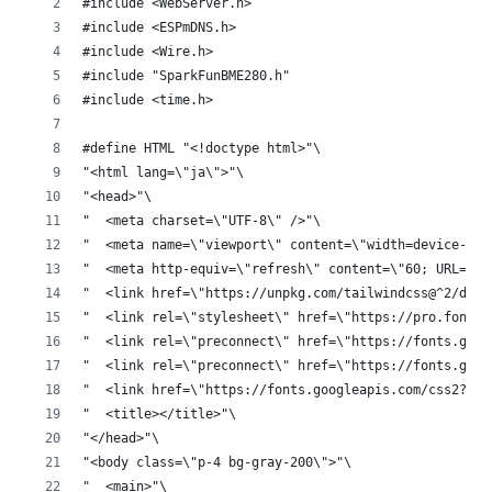
#include <WebServer.h>
#include <ESPmDNS.h>
#include <Wire.h>
#include "SparkFunBME280.h"
#include <time.h> 
#define HTML "<!doctype html>"\
"<html lang=\"ja\">"\
"<head>"\
"  <meta charset=\"UTF-8\" />"\
"  <meta name=\"viewport\" content=\"width=device-wid
"  <meta http-equiv=\"refresh\" content=\"60; URL=./\
"  <link href=\"https://unpkg.com/tailwindcss@^2/dist
"  <link rel=\"stylesheet\" href=\"https://pro.fontaw
"  <link rel=\"preconnect\" href=\"https://fonts.goog
"  <link rel=\"preconnect\" href=\"https://fonts.gsta
"  <link href=\"https://fonts.googleapis.com/css2?fam
"  <title></title>"\
"</head>"\
"<body class=\"p-4 bg-gray-200\">"\
"  <main>"\