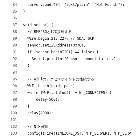
  server.send(404, "text/plain", "Not Found.");
}
void setup() {
  // BME280とI2C接続する
  Wire.begin(21, 22); // SDA, SCK
  sensor.setI2CAddress(0x76);
  if (sensor.beginI2C() == false) {
    Serial.println("Sensor connect failed.");
  }
  // WiFiのアクセスポイントに接続する
  WiFi.begin(ssid, pass);
  while (WiFi.status() != WL_CONNECTED) {
      delay(500);
  }
  delay(2000);
  // NTP同期
  configTzTime(TIMEZONE_JST, NTP_SERVER1, NTP_SERVER2