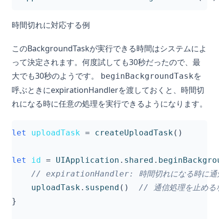
時間切れに対応する例
このBackgroundTaskが実行できる時間はシステムによ
って決定されます。何度試しても30秒だったので、最
大でも30秒のようです。
を
beginBackgroundTask
呼ぶときにexpirationHandlerを渡しておくと、時間切
れになる時に任意の処理を実行できるようになります。
let
uploadTask
=
createUploadTask
()
let
id
=
UIApplication
.
shared
.
beginBackgro
// expirationHandler: 時間切れになる時に
uploadTask
.
suspend
()
// 通信処理を止める
}