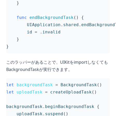
}
func
endBackgroundTask
()
{
UIApplication
.
shared
.
endBackground
id
=
.
invalid
}
}
このラッパーがあることで、UIKitをimportしなくても
BackgroundTaskが実行できます。
let
backgroundTask
=
BackgroundTask
()
let
uploadTask
=
createUploadTask
()
backgroundTask
.
beginBackgroundTask
{
uploadTask
.
suspend
()