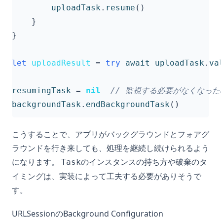
uploadTask
.
resume
()
}
}
let
uploadResult
=
try
await
uploadTask
.
va
resumingTask
=
nil
// 監視する必要がなくなっ
backgroundTask
.
endBackgroundTask
()
こうすることで、アプリがバックグラウンドとフォアグ
ラウンドを行き来しても、処理を継続し続けられるよう
になります。
のインスタンスの持ち方や破棄のタ
Task
イミングは、実装によって工夫する必要がありそうで
す。
URLSessionのBackground Configuration