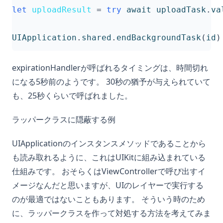
let
uploadResult
=
try
await
uploadTask
.
va
UIApplication
.
shared
.
endBackgroundTask
(
id
)
expirationHandlerが呼ばれるタイミングは、時間切れ
になる5秒前のようです。 30秒の猶予が与えられていて
も、25秒くらいで呼ばれました。
ラッパークラスに隠蔽する例
UIApplicationのインスタンスメソッドであることから
も読み取れるように、これはUIKitに組み込まれている
仕組みです。 おそらくはViewControllerで呼び出すイ
メージなんだと思いますが、UIのレイヤーで実行する
のが最適ではないこともあります。 そういう時のため
に、ラッパークラスを作って対処する方法を考えてみま