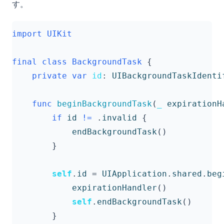
す。
import
UIKit
final
class
BackgroundTask
{
private
var
id
:
UIBackgroundTaskIdenti
func
beginBackgroundTask
(
_
expirationH
if
id
!=
.
invalid
{
endBackgroundTask
()
}
self
.
id
=
UIApplication
.
shared
.
beg
expirationHandler
()
self
.
endBackgroundTask
()
}