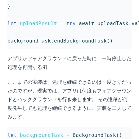
}
let
uploadResult
=
try
await
uploadTask
.
va
backgroundTask
.
endBackgroundTask
()
アプリがフォアグラウンドに戻った時に、一時停止した
処理を再開する例
ここまでの実装は、処理を継続できるのは一度きりだっ
たのですが、現実では、アプリは何度もフォアグラウン
ドとバックグラウンドを行き来します。 その遷移が何
度発生しても処理を継続できるように、実装を工夫して
みます。
let
backgroundTask
=
BackgroundTask
()