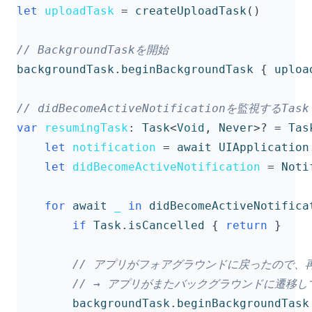
let
uploadTask
=
createUploadTask
()
// BackgroundTaskを開始
backgroundTask
.
beginBackgroundTask
{
uploa
// didBecomeActiveNotificationを監視するTask
var
resumingTask
:
Task
<
Void
,
Never
>?
=
Tas
let
notification
=
await
UIApplication
let
didBecomeActiveNotification
=
Noti
for
await
_
in
didBecomeActiveNotifica
if
Task
.
isCancelled
{
return
}
// アプリがフォアグラウンドに戻ったので、再びB
// → アプリがまたバックグラウンドに遷移
backgroundTask
.
beginBackgroundTask