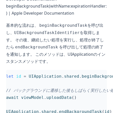
beginBackgroundTask(withName:expirationHandler:
) | Apple Developer Documentation
基本的な流れは、
を呼び出
beginBackgroundTask
し、
を取得しま
UIBackgroundTaskIdentifier
す。 その後、継続したい処理を実行し、処理が終了し
たら
を呼び出して処理の終了
endBackgroundTask
を通知します。 このメソッドは、UIApplicationのイン
スタンスメソッドです。
let
id
=
UIApplication
.
shared
.
beginBackgro
// バックグラウンドに遷移した後もしばらく実行したい
await
viewModel
.
uploadData
()
UIApplication
.
shared
.
endBackgroundTask
(
id
)