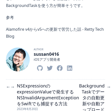
BackgroundTaskを使う方が簡単そうです。
参考
Alamofire v4からv5への更新で苦労した話 - Retty Tech
Blog
AUTHOR
sussan0416
iOSアプリ開発者
NSExpressionの
Background
←
→
→
expressionValueで発生する
Taskでデー
NSInvalidArgumentException
タの自動更
をSwiftでも捕捉する方法
新や自動ア
ップロード
2023年8月20日