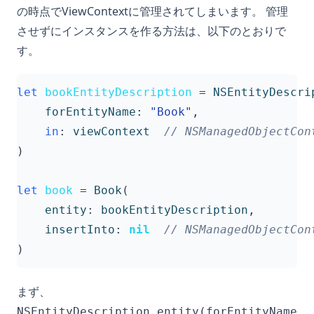
の時点でViewContextに管理されてしまいます。 管理
させずにインスタンスを作る方法は、以下のとおりで
す。
let
bookEntityDescription
=
NSEntityDescri
forEntityName
:
"Book"
,
in
:
viewContext
// NSManagedObjectCo
)
let
book
=
Book
(
entity
:
bookEntityDescription
,
insertInto
:
nil
// NSManagedObjectC
)
まず、
NSEntityDescription.entity(forEntityName